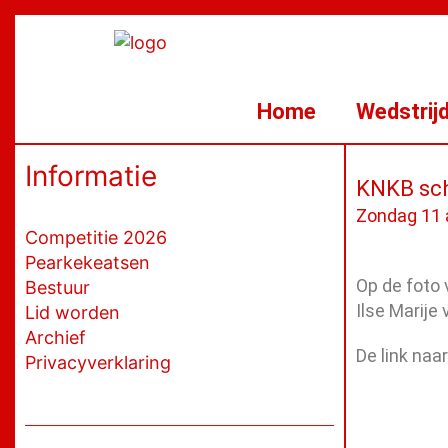
Ga
naar
de
inhoud
Home
Wedstrij
Informatie
KNKB sch
Zondag 11 a
Competitie 2026
Pearkekeatsen
Op de foto 
Bestuur
Ilse Marije
Lid worden
Archief
De link naa
Privacyverklaring