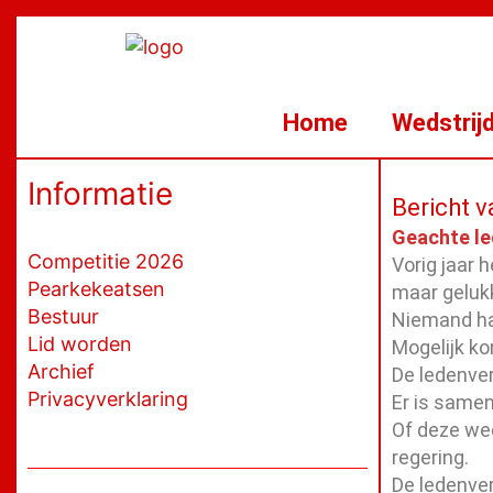
Ga
naar
de
inhoud
Home
Wedstrij
Informatie
Bericht v
Geachte le
Competitie 2026
Vorig jaar 
Pearkekeatsen
maar gelukk
Bestuur
Niemand had
Lid worden
Mogelijk ko
Archief
De ledenve
Privacyverklaring
Er is same
Of deze wed
regering.
De ledenver