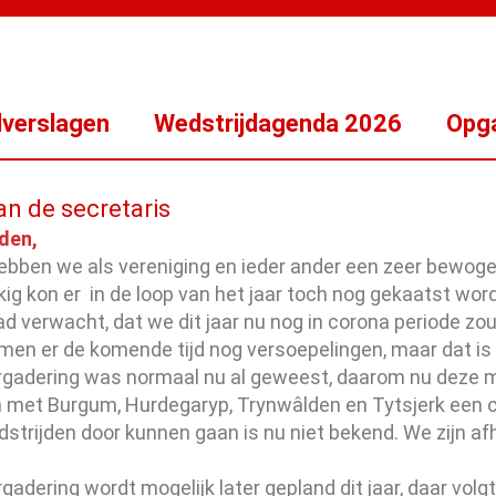
dverslagen
Wedstrijdagenda 2026
Opga
an de secretaris
den,
hebben we als vereniging en ieder ander een zeer bewog
ig kon er in de loop van het jaar toch nog gekaatst wor
 verwacht, dat we dit jaar nu nog in corona periode zou
men er de komende tijd nog versoepelingen, maar dat is
rgadering was normaal nu al geweest, daarom nu deze ma
n met Burgum, Hurdegaryp, Trynwâlden en Tytsjerk een
strijden door kunnen gaan is nu niet bekend. We zijn af
gadering wordt mogelijk later gepland dit jaar, daar volg