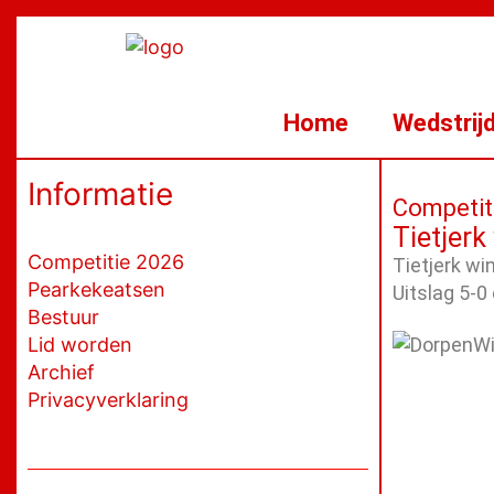
Ga
naar
de
inhoud
Home
Wedstrij
Informatie
Competit
Tietjerk
Competitie 2026
Tietjerk wi
Pearkekeatsen
Uitslag 5-0
Bestuur
Lid worden
Archief
Privacyverklaring