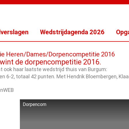
dverslagen
Wedstrijdagenda 2026
Opga
ie Heren/Dames/Dorpencompetitie 2016
 wint de dorpencompetitie 2016.
nt ook haar laatste wedstrijd thuis van Burgum:
 en 6-2, totaal 42 punten. Met Hendrik Bloembergen, Kl
Dorpencom