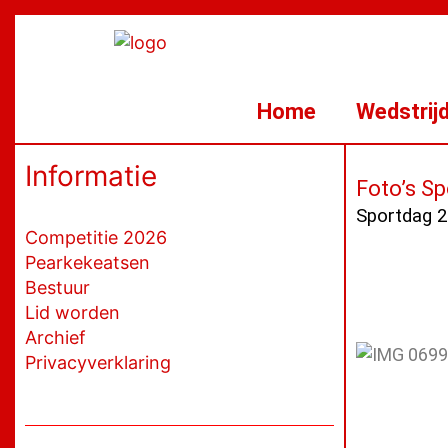
Ga
naar
de
inhoud
Home
Wedstrij
Informatie
Foto’s S
Sportdag 2
Competitie 2026
Pearkekeatsen
Bestuur
Lid worden
Archief
Privacyverklaring