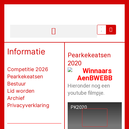
Ga
naar
de
inhoud
Zoeken
Informatie
Pearkekeatsen
2020
Competitie 2026
Pearkekeatsen
Bestuur
Hieronder nog een
Lid worden
youtube filmpje.
Archief
Privacyverklaring
PK2020