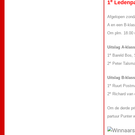
e
1
Ledenpar
Afgelopen zond
A en een B-klas
Om plm. 18.00 u
Uitslag A-klass
e
1
Bareld Bos, S
e
2
Peter Talsma,
Uitslag B-klass
e
1
Ruurt Postma
e
2
Richard van 
Om de derde pri
partuur Punter 