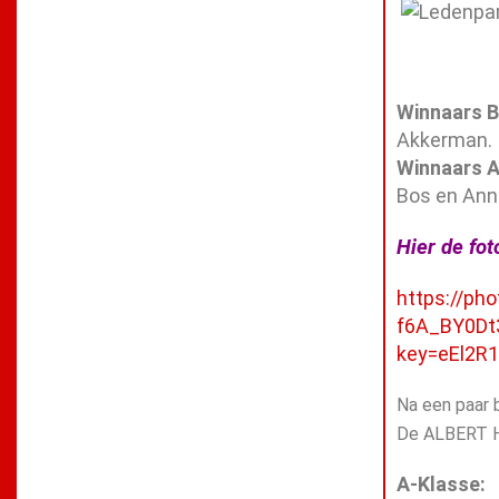
Winnaars B
Akkerman.
Winnaars A
Bos en Ann
Hier de fot
https://ph
f6A_BY0Dt
key=eEl2R
Na een paar 
De ALBERT HE
A-Klasse: