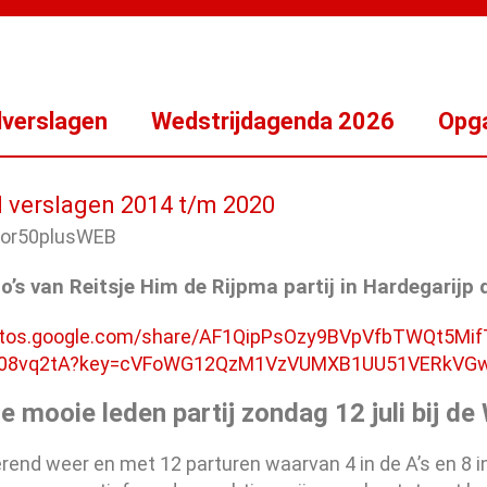
dverslagen
Wedstrijdagenda 2026
Opga
d verslagen 2014 t/m 2020
to’s van Reitsje Him de Rijpma partij in Hardegarijp 
hotos.google.com/share/AF1QipPsOzy9BVpVfbTWQt5Mi
08vq2tA?key=cVFoWG12QzM1VzVUMXB1UU51VERkVG
e mooie leden partij zondag 12 juli bij de 
rend weer en met 12 parturen waarvan 4 in de A’s en 8 in