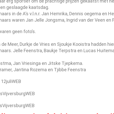
ar erg sportief om de prachtige prijzen gekaatst met hee
 en geslaagde kaatsdag.
naars in de A’s v.l.n.r. Jan Hemrika, Dennis oegema en He
aars waren Jan Jelle Jongsma, Ingrid van der Veen en 
waren geen foto’s.
 de Meer, Durkje de Vries en Sjoukje Kooistra hadden hie
aars. Jelle Feenstra, Baukje Terpstra en Lucas Huitema
stma, Jan Vriesinga en Jitske Tjepkema.
Kramer, Jantina Rozema en Tjibbe Feenstra