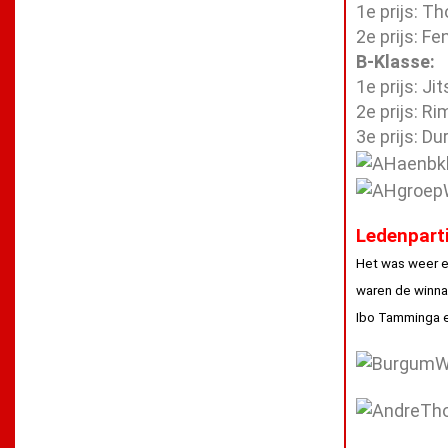
1e prijs: T
2e prijs: F
B-Klasse:
1e prijs: J
2e prijs: R
3e prijs: D
Ledenpart
Het was weer e
waren de winna
Ibo Tamminga 