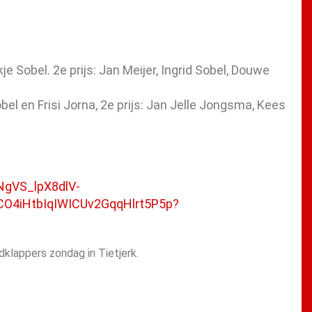
e Sobel. 2e prijs: Jan Meijer, Ingrid Sobel, Douwe
obel en Frisi Jorna, 2e prijs: Jan Jelle Jongsma, Kees
NgVS_lpX8dlV-
O4iHtbIqIWICUv2GqqHlrt5P5p?
klappers zondag in Tietjerk.