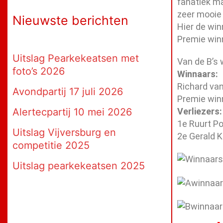
fanatiek ma
zeer mooie
Nieuwste berichten
Hier de win
Premie winn
Uitslag Pearkekeatsen met
Van de B’s 
foto’s 2026
Winnaars:
Richard van
Avondpartij 17 juli 2026
Premie winn
Verliezers:
Alertecpartij 10 mei 2026
1e Ruurt Po
Uitslag Vijversburg en
2e Gerald 
competitie 2025
Uitslag pearkekeatsen 2025