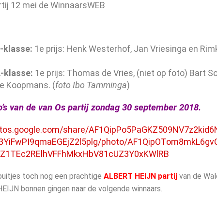
-klasse:
1e prijs: Henk Westerhof, Jan Vriesinga en Rimkj
-klasse:
1e prijs: Thomas de Vries, (niet op foto) Bart S
e Koopmans. (
foto Ibo Tamminga
)
o’s van de van Os partij zondag 30 september 2018.
otos.google.com/share/AF1QipPo5PaGKZ509NV7z2kid6
3YiFwPI9qmaEGEjZ2l5plg/photo/AF1QipOTom8mkL6gvC
1Z1TEc2RElhVFFhMkxHbV81cUZ3Y0xKWlRB
buitjes toch nog een prachtige
ALBERT HEIJN partij
van de Wald
IJN bonnen gingen naar de volgende winnaars.