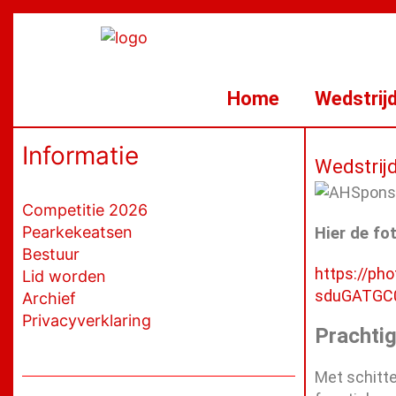
Ga
naar
de
inhoud
Home
Wedstrij
Informatie
Wedstrij
Competitie 2026
Pearkekeatsen
Hier de fo
Bestuur
https://p
Lid worden
sduGATGC
Archief
Privacyverklaring
Prachtig
Met schitte