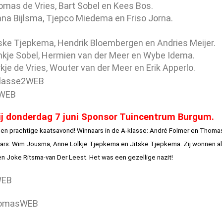
homas de Vries, Bart Sobel en Kees Bos.
enna Bijlsma, Tjepco Miedema en Friso Jorna.
itske Tjepkema, Hendrik Bloembergen en Andries Meijer.
imkje Sobel, Hermien van der Meer en Wybe Idema.
urkje de Vries, Wouter van der Meer en Erik Apperlo.
ij donderdag 7 juni Sponsor Tuincentrum Burgum.
en prachtige kaatsavond! Winnaars in de A-klasse:
André Folmer
en Thomas
ars:
Wim Jousma
,
Anne Lolkje Tjepkema
en
Jitske Tjepkema
. Zij wonnen a
en
Joke Ritsma-van Der Leest
. Het was een gezellige nazit!