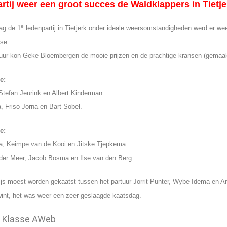
tij weer een groot succes de Waldklappers in Tietje
e
ag de 1
ledenpartij in Tietjerk onder ideale weersomstandigheden werd er we
se.
ur kon Geke Bloembergen de mooie prijzen en de prachtige kransen (gemaakt
e:
tefan Jeurink en Albert Kinderman.
 Friso Jorna en Bart Sobel.
e:
, Keimpe van de Kooi en Jitske Tjepkema.
der Meer, Jacob Bosma en Ilse van den Berg.
js moest worden gekaatst tussen het partuur Jorrit Punter, Wybe Idema en
wint, het was weer een zeer geslaagde kaatsdag.