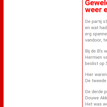
Geweld
weer e
De partij 
en wat hadd
erg spanne
vandoor, t
Bij de B’s
Hermien va
beslist op 
Hier waren
De tweede 
De derde p
Douwe Akk
Het was wee