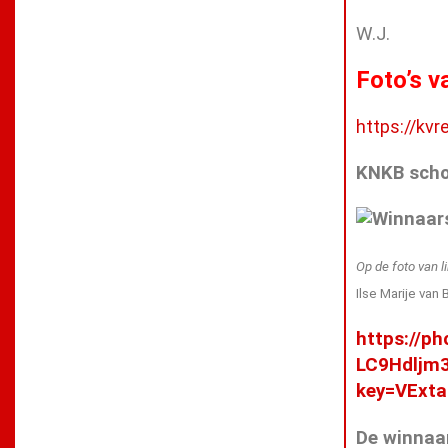
W.J.
Foto’s v
https://kvr
KNKB schoo
Op de foto van l
Ilse Marije va
https://p
LC9Hdljm
key=VExt
De winnaar