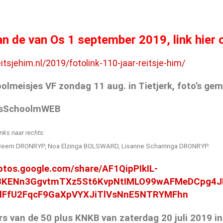
an de van Os 1 september 2019, link hier 
eitsjehim.nl/2019/fotolink-110-jaar-reitsje-him/
lmeisjes VF zondag 11 aug. in Tietjerk, foto’s gema
inks naar rechts:
n Beem DRONRYP, Noa Elzinga BOLSWARD, Lisanne Scharringa DRONRYP.
hotos.google.com/share/AF1QipPIkIL-
3KENn3GgvtmTXz5St6KvpNtIMLO99wAFMeDCpg4J
alFfU2FqcF9GaXpVYXJiTlVsNnE5NTRYMFhn
s van de 50 plus KNKB van zaterdag 20 juli 2019 in