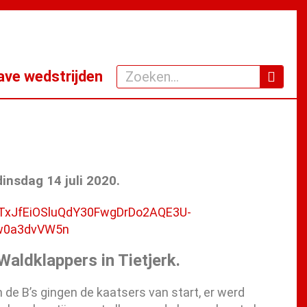
Zoeken
ve wedstrijden
dinsdag 14 juli 2020.
fTxJfEiOSluQdY30FwgDrDo2AQE3U-
w0a3dvVW5n
Waldklappers in Tietjerk.
 de B’s gingen de kaatsers van start, er werd