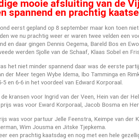
ige mooie afsluiting van de Vi
n spannend en prachtig kaatse
stond eerst gepland op 8 september maar kon toen ni
en we nu prachtig weer er waren twee velden een voor 
nd en daar gingen Dennis Oegema, Bareld Bos en Ewo
weede werden Sjolle van de Schaaf, Klaas Sobel en Fri
 was het niet minder spannend daar was de eerste par
n der Meer tegen Wybe Idema, Ibo Tamminga en Rimkje 
5-5 en 6-6 in het voordeel van Edward Korporaal.
 de kransen voor Ingrid van der Veen, Hein van der He
prijs was voor Eward Korporaal, Jacob Bosma en Her
rijs was voor partuur Jelle Feenstra, Keimpe van der 
erman, Wim Jousma en Jitske Tjepkema.
r een prachtig kaatsdag en nog met een hele gezellig n