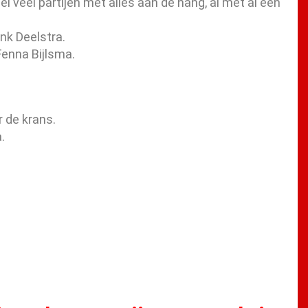
l veel partijen met alles aan de hang, al met al een
nk Deelstra.
Fenna Bijlsma.
r de krans.
.